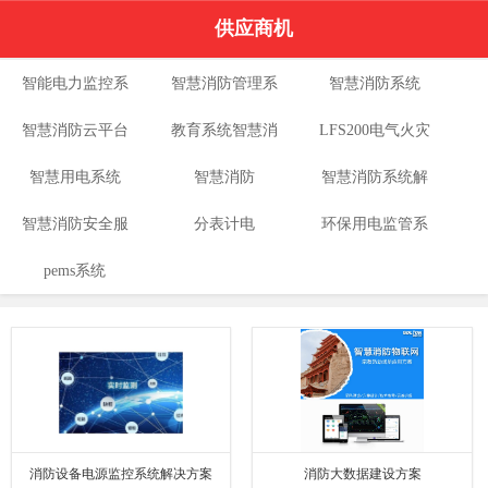
供应商机
智能电力监控系
智慧消防管理系
智慧消防系统
智慧消防云平台
统
教育系统智慧消
统
LFS200电气火灾
智慧用电系统
智慧消防
防
智慧消防系统解
监控系统
智慧消防安全服
分表计电
环保用电监管系
决方案
pems系统
务云平台
统
消防设备电源监控系统解决方案
消防大数据建设方案