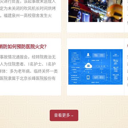
灾进行处置，该起事故未造成人
定为未关闭的吹风机长时间烘烤
9日，福建泉州一高校宿舍发生火
消防如何预防医院火灾？
事故情况通报会，经转院救治无
6人为住院患者、1名护士、1名护
群体：多为老年病、临终关怀一类
医院隶属于北京长峰医院股份有
力安科技电易云校园智慧用电解决方案，撑起校园用电“安全伞”
查看更多→
，以数字化校园为基础，全面护
很多学校的共识。但学校作无法