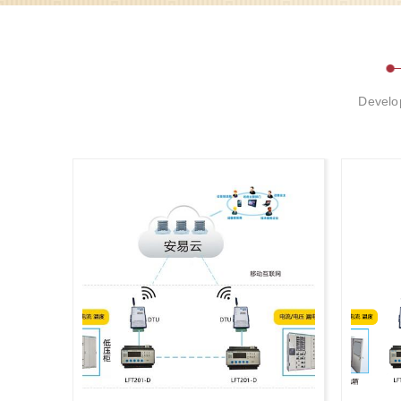
做到防微杜渐，不少学生
其是在学校宿舍区，违规
座、漏电触电、线路打..
Develop
导语力安科技电易云服务
已于2022年12月20
参与智慧城市建设具有重
综合管廊作为市政基础设
的体现，对城市发展..
日前，电易云解决方案落
对配电室部署智能探测器