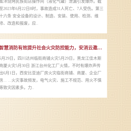
富洋烧烤民族街店操作间（液化气罐）泄漏引发爆炸。截
至2023年6月22日8时，事故造成31人死亡、7人受伤。第三
十六条 安全设备的设计、制造、安装、使用、检测、维
修、改造和报废，应..
智慧消防有效提升社会火灾防控能力，安消云邀您携手共建数字消防
5月29日，四川达州临街商铺火灾5月29日，黑龙江佳木斯
商厦火灾5月30日 浙江台州化工厂火情，不时有爆炸声传
出6月1日，西安比亚迪厂房火灾临街商铺、商厦、企业厂
房... ...火灾事故频发，电气火灾、施工不规范、用火不慎
等致灾因素多。力..
用心服务 | 力安科技护航郑州大学电气安全项目稳定运行
力安科技电易云平台入驻郑州大学，为郑州大学主校区电
力设备运行安全稳定提供了集智能终端、数传设备及云平