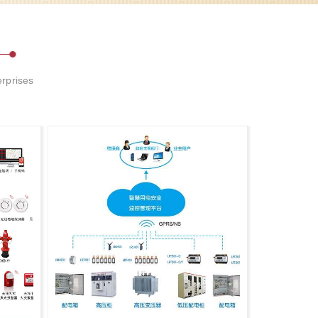
台于一体的智慧教育行业电气安全解决方案。较大限度的
做到 “早预判、早发现、早消缺、保安全”。时时谨记安
全，处处用心服务。..
erprises
【项目案例】电易云助推江苏昆山市夏驾河小学智慧电力物联网建设
项目概况昆山市夏驾园小学位于白金路东侧、南浜路南
侧。项目规划总建筑面积33447.8平方米，其中，地上建筑
面积达到27364.2平方米，地下建筑面积6083.6平方米。电
力配电箱均分布在学校园内各个角落。自2022年12月15日
项目建设完成后，其..
云南巍山古城“安消云”平台上线啦！
近期，＂安消云＂落地巍山古城，力安科技打造涵盖古城
区域的消防安全设施监测、安全工作管理、线下安全服务