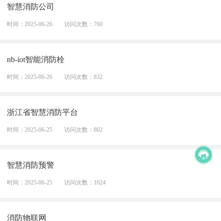
智慧消防公司
时间：2025-06-26
访问次数：760
nb-iot智能消防栓
时间：2025-06-26
访问次数：832
浙江省智慧消防平台
时间：2025-06-25
访问次数：802
智慧消防预警
时间：2025-06-25
访问次数：1024
消防物联网