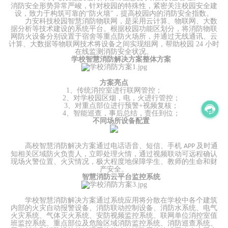
消防安全形势异常严峻，针对校园的特殊性，紧密关注校园安全建
设，致力于构筑可靠的
“防火墙"，提高校园内的消防安全指数。
力安科技校园智慧消防物联网，是采用云计算、物联网、大数
据分析等技术建设的系统平台。根据校园功能区划分，将消防物联
网防火设备分别设置于宿舍等重点防火场所，并通过无线通讯、云
计算、大数据等物联网技术将设备之间实现组网，帮助校园
24 小时
在线监测消防安全状况。
学校智慧消防解决方案整体方案
方案亮点
1、传统消控室进行联网管控；
2、对学校园区烟，电，火进行管控；
3、对重点部位进行预警+视频复核；
4、智能巡查，事后总结，责任到位；
不同场所设备配置
高校智慧消防解决方案通过电话语音、短信、手机
及时通
APP
知相关区域防火负责人，立即处理火情，通过视频联动可远程确认
现场火警位置、火灾情况，极大程度地保障学生、教师的生命和财
产安全。
智慧消防云平台监控系统
学校智慧消防解决方案
通过系统应用将分散在学校中各个建筑
内部的火灾自动报警设备、消防联动控制设备、消防水系统、电气
火灾系统、气体灭火系统、安防视频监控系统、联网单位消控室值
班监控系统、重点部位及危险区域消防监控系统、消防巡查系统、