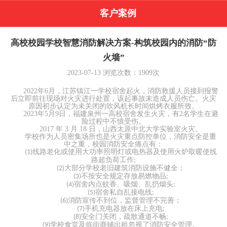
客户案例
高校校园学校智慧消防解决方案-构筑校园内的消防“防
火墙”
2023-07-13
浏览次数：
1909
次
2022年6月，江苏镇江一学校宿舍起火，消防救援人员接到报警
后立即前往现场对火灾进行处置，该起事故未造成人员伤亡。火灾
原因初步认定为未关闭的吹风机长时间烘烤衣服所致。
2023年5月9日，福建泉州一高校宿舍发生火灾，有2名学生在避
险过程中不慎受伤。
2017 年 3 月 18 日，山西太原中北大学实验室火灾
。
学校作为人员密集场所也是火灾重点防控单位，消防安全是重
中之重，校园消防安全痛点有：
线路老化或使用大功率照明灯或电热器及使用火炉取暖使线
(1)
路超负荷工作
;
大部分学校老旧建筑消防设施不健全；
(2)
不按安全规定存放易燃物品
(3)
;
宿舍内点蚊香、吸烟、乱扔烟头
(4)
;
宿舍私自乱接电线
(5)
;
消防宣传不到位，监督管理不完善；
(6)
手机充电器放在床上充电
(7)
;
安全门关闭，疏散通道不畅
(8)
;
学校食堂及临街商铺出租忽视了消防安全管理。
(9)