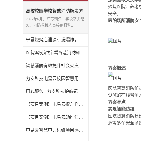
聚焦医院、养老
高校校园学校智慧消防解决方
安全。
案-构筑校园内的消防“防火墙”
2022年6月，江苏镇江一学校宿舍起
医院场所消防安
火，消防救援人员接到报警..
宁夏烧烤店泄漏引发爆炸，看智慧消防系统中可燃气体泄漏如何防？
医院案例解析-看智慧消防如何预防医院火灾？
智慧消防有效提升社会火灾防控能力，安消云邀您携手共建数字消防
方案概述
力安科技电易云校园智慧用电解决方案，撑起校园用电“安全伞”
医院智慧消防解
用心服务 | 力安科技护航郑州大学电气安全项目稳定运行
设施的在线监测
方案亮点
【项目案例】电易云提升临汾市隧道管廊智慧配电系统项目
实现智能防控
医院智慧消防建
【项目案例】电易云助推江苏昆山市夏驾河小学智慧电力物联网建设
源等多个安全系
电易云智慧电力运维项目落地北京西罗园社区医院，改造医院智能化升级！