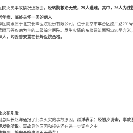
医院火灾事故情况通报会，
经转院救治无效，29人遇难，其中，26人为住
老年病、临终关怀一类的病人
医院隶属于北京长峰医院股份有限公司，位于北京市丰台区靛厂路291号，于
管畸形等疾病为主的二级综合医院。发生火情的东楼建筑面积5298平方米
78人，均妥善安置在长峰医院西楼。
业火花引发
副总队长赵洋通报了此次火灾的事故原因。
赵洋表示：经初步调查，事故
挥发物所致。
事故具体原因和损失还在进一步调查之中。
故教训，将安全隐患消灭于萌芽！