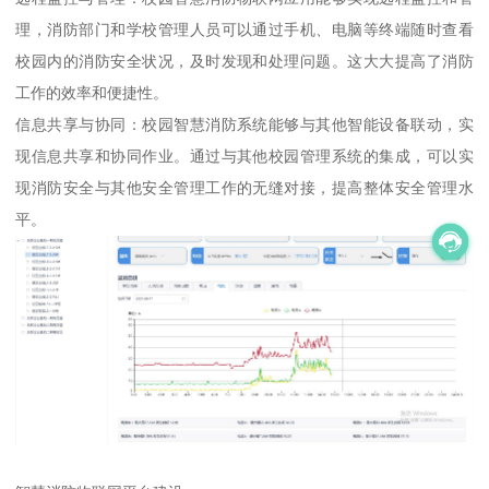
理，消防部门和学校管理人员可以通过手机、电脑等终端随时查看
校园内的消防安全状况，及时发现和处理问题。这大大提高了消防
工作的效率和便捷性。
信息共享与协同：校园智慧消防系统能够与其他智能设备联动，实
现信息共享和协同作业。通过与其他校园管理系统的集成，可以实
现消防安全与其他安全管理工作的无缝对接，提高整体安全管理水
平。