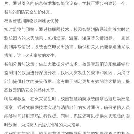
片。通过引入的信息技术和智能化设备，学校正逐步构建起一个、
智能的消防安全防护体系。
校园智慧消防物联网建设优势
实时监测与预警：通过物联网技术，校园智慧消防系统能够实时监
测校园内的火灾隐患，包括烟雾、温度、湿度等关键指标。一旦监
测到异常情况，系统会立即发出预警，确保相关人员能够迅速采取
措施，防止火灾事故的发生。
智能分析与决策：借助大数据分析技术，校园智慧消防系统能够对
监测到的数据进行深度分析，找出火灾发生的规律和原因，为消防
部门提供科学的决策依据。这有助于制定更加有效的防火措施，提
高校园消防安全的整体水平。
响应与救援：在火灾发生时，校园智慧消防系统能够迅速启动应急
预案，通过物联网技术实现与消防部门的实时通信，确保消防人员
能够时间赶到现场进行救援。同时，系统还可以提供火灾现场的实
时数据，为消防人员提供准确的灭火指导。
远程监控与管理：校园智慧消防物联网应用能够实现远程监控和管