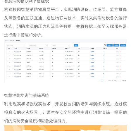
智慧消防物联网平台建设
构建校园智慧消防物联网平台，实现消防设备、传感器、监控摄像
头等设备的互联互通。通过物联网技术，实时采集消防设备的运行
状态、消防水源的压力和流量等数据，并将数据上传至云端服务器
进行集中管理和分析。
智慧消防培训与演练系统
利用现实和增强现实技术，开发校园消防培训与演练系统。通过模
拟真实的火灾场景，让师生在安全的环境中进行消防演练，提高他
们的消防安全意识和应急处理能力。