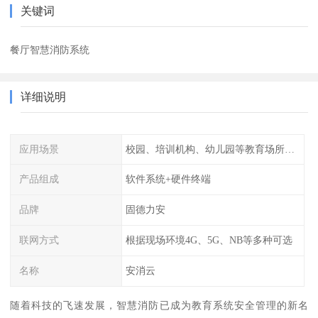
关键词
餐厅智慧消防系统
详细说明
应用场景
校园、培训机构、幼儿园等教育场所人员密集场所消防安全监控管理系统
产品组成
软件系统+硬件终端
品牌
固德力安
联网方式
根据现场环境4G、5G、NB等多种可选
名称
安消云
随着科技的飞速发展，智慧消防已成为教育系统安全管理的新名