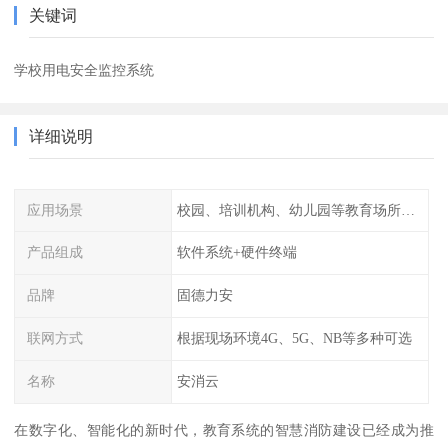
关键词
学校用电安全监控系统
详细说明
应用场景
校园、培训机构、幼儿园等教育场所人员密集场所消防安全监控管理系统
产品组成
软件系统+硬件终端
品牌
固德力安
联网方式
根据现场环境4G、5G、NB等多种可选
名称
安消云
在数字化、智能化的新时代，教育系统的智慧消防建设已经成为推