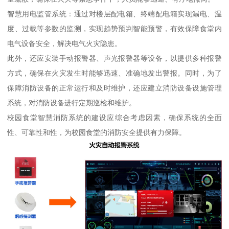
智慧用电监管系统：通过对楼层配电箱、终端配电箱实现漏电、温
度、过载等参数的监测，实现趋势预判智能预警，有效保障食堂内
电气设备安全，解决电气火灾隐患。
此外，还应安装手动报警器、声光报警器等设备，以提供多种报警
方式，确保在火灾发生时能够迅速、准确地发出警报。同时，为了
保障消防设备的正常运行和及时维护，还应建立消防设备设施管理
系统，对消防设备进行定期巡检和维护。
校园食堂智慧消防系统的建设应综合考虑因素，确保系统的全面
性、可靠性和性，为校园食堂的消防安全提供有力保障。