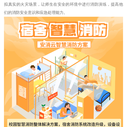
拟真实的火灾场景，让师生在安全的环境中进行消防演练，提高他
们的消防安全意识和应急处理能力。