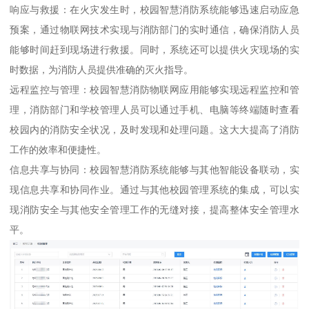
响应与救援：在火灾发生时，校园智慧消防系统能够迅速启动应急
预案，通过物联网技术实现与消防部门的实时通信，确保消防人员
能够时间赶到现场进行救援。同时，系统还可以提供火灾现场的实
时数据，为消防人员提供准确的灭火指导。
远程监控与管理：校园智慧消防物联网应用能够实现远程监控和管
理，消防部门和学校管理人员可以通过手机、电脑等终端随时查看
校园内的消防安全状况，及时发现和处理问题。这大大提高了消防
工作的效率和便捷性。
信息共享与协同：校园智慧消防系统能够与其他智能设备联动，实
现信息共享和协同作业。通过与其他校园管理系统的集成，可以实
现消防安全与其他安全管理工作的无缝对接，提高整体安全管理水
平。