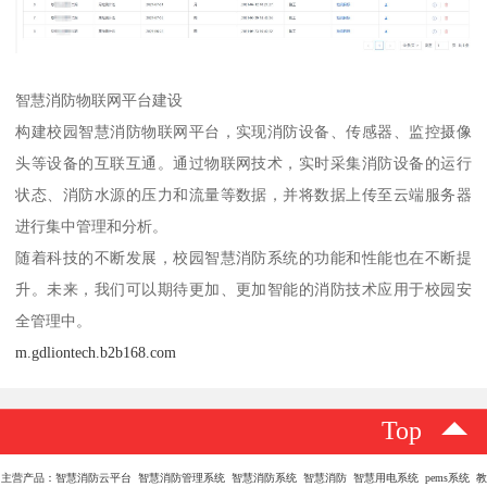
智慧消防物联网平台建设
构建校园智慧消防物联网平台，实现消防设备、传感器、监控摄像
头等设备的互联互通。通过物联网技术，实时采集消防设备的运行
状态、消防水源的压力和流量等数据，并将数据上传至云端服务器
进行集中管理和分析。
随着科技的不断发展，校园智慧消防系统的功能和性能也在不断提
升。未来，我们可以期待更加、更加智能的消防技术应用于校园安
全管理中。
m.gdliontech.b2b168.com
Top
主营产品：智慧消防云平台 智慧消防管理系统 智慧消防系统 智慧消防 智慧用电系统 pems系统 教