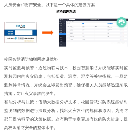
人身安全和财产安全。以下是一个具体的建设方案：
校园智慧消防物联网建设优势
实时监测与预警：通过物联网技术，校园智慧消防系统能够实时监
测校园内的火灾隐患，包括烟雾、温度、湿度等关键指标。一旦监
测到异常情况，系统会立即发出预警，确保相关人员能够迅速采取
措施，防止火灾事故的发生。
智能分析与决策：借助大数据分析技术，校园智慧消防系统能够对
监测到的数据进行深度分析，找出火灾发生的规律和原因，为消防
部门提供科学的决策依据。这有助于制定更加有效的防火措施，提
高校园消防安全的整体水平。