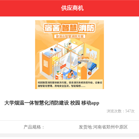
供应商机
大学烟温一体智慧化消防建设 校园 移动app
浏览次数：
547
次
产品规格：
发货地:
河南省郑州中原区