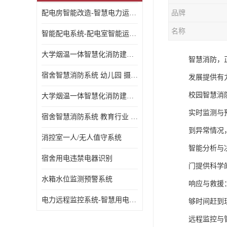
配电房智能改造-智慧电力运维云平台
品牌
名称
智能配电系统-配电室智能运维监控系统-智能化配电系统平台厂家
大学烟温一体智慧化消防建设 大学校园 消防数字化
智慧消防，
宿舍智慧消防系统 幼儿园 摄像头升级
发展提供有
校园智慧消
大学烟温一体智慧化消防建设 培训机构 数字化
实时监测与
宿舍智慧消防系统 教育行业 摄像头升级
到异常情况
消控室一人/无人值守系统
智能分析与
宿舍用电违禁电器识别
门提供科学
水箱水位监测预警系统
响应与救援
电力远程监控系统-智慧用电安全监控管理系统
够时间赶到
远程监控与