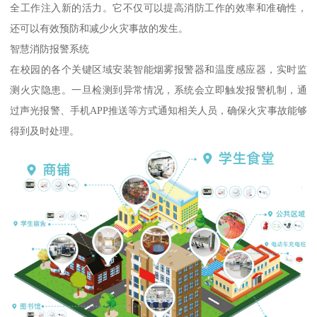
全工作注入新的活力。它不仅可以提高消防工作的效率和准确性，
还可以有效预防和减少火灾事故的发生。
智慧消防报警系统
在校园的各个关键区域安装智能烟雾报警器和温度感应器，实时监
测火灾隐患。一旦检测到异常情况，系统会立即触发报警机制，通
过声光报警、手机APP推送等方式通知相关人员，确保火灾事故能够
得到及时处理。