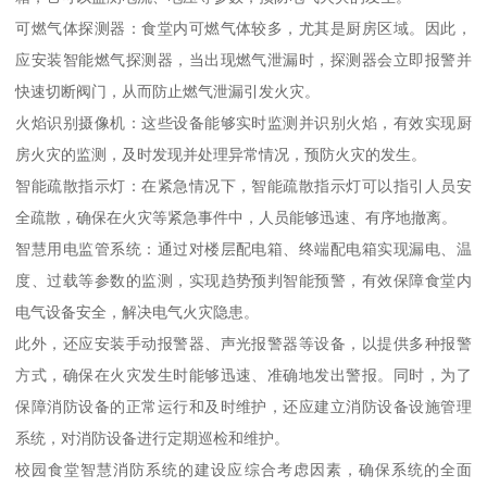
可燃气体探测器：食堂内可燃气体较多，尤其是厨房区域。因此，
应安装智能燃气探测器，当出现燃气泄漏时，探测器会立即报警并
快速切断阀门，从而防止燃气泄漏引发火灾。
火焰识别摄像机：这些设备能够实时监测并识别火焰，有效实现厨
房火灾的监测，及时发现并处理异常情况，预防火灾的发生。
智能疏散指示灯：在紧急情况下，智能疏散指示灯可以指引人员安
全疏散，确保在火灾等紧急事件中，人员能够迅速、有序地撤离。
智慧用电监管系统：通过对楼层配电箱、终端配电箱实现漏电、温
度、过载等参数的监测，实现趋势预判智能预警，有效保障食堂内
电气设备安全，解决电气火灾隐患。
此外，还应安装手动报警器、声光报警器等设备，以提供多种报警
方式，确保在火灾发生时能够迅速、准确地发出警报。同时，为了
保障消防设备的正常运行和及时维护，还应建立消防设备设施管理
系统，对消防设备进行定期巡检和维护。
校园食堂智慧消防系统的建设应综合考虑因素，确保系统的全面