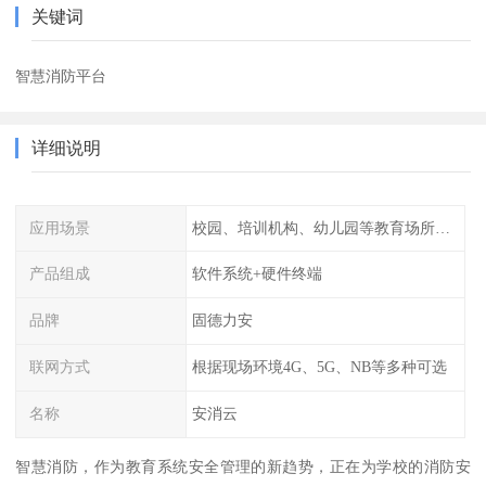
关键词
智慧消防平台
详细说明
应用场景
校园、培训机构、幼儿园等教育场所人员密集场所消防安全监控管理系统
产品组成
软件系统+硬件终端
品牌
固德力安
联网方式
根据现场环境4G、5G、NB等多种可选
名称
安消云
智慧消防，作为教育系统安全管理的新趋势，正在为学校的消防安