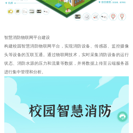
智慧消防物联网平台建设
构建校园智慧消防物联网平台，实现消防设备、传感器、监控摄像
头等设备的互联互通。通过物联网技术，实时采集消防设备的运行
状态、消防水源的压力和流量等数据，并将数据上传至云端服务器
进行集中管理和分析。