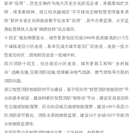
获评“应用”，历史文物作为地方历史文化的见证者，承载着灿烂文
明，维系着精神。浙江绍兴越城区“不可移动文物智慧管理服务系
统”获评全省文化和旅游数字化改革“应用”，其中古桥监测、火灾监
测处置模块入选省“揭榜挂帅”试点项目。
十四五”规划纲要提出，城市更新包括完成2000年底前建成的21.9万
个城镇老旧小区改造，基本完成大城市老旧厂区改造，改造一批大
型老旧街区，因地制宜改造一批城中村。
四川消防十四五，结合老旧小区改造、城市更新工程和“ 乡村振
兴” 战略实施,完善消防设施,统筹解决电气线路、燃气管线等方面的
消防问题。
浙江智慧消防智能防控平台建设，基于绍兴市“智慧消防智能防控”平
台的基本框架，建设柯桥区智慧消防“智联动”平台，建设安昌老旧民
宅立烟感智能预警、区沿街店铺立烟感智能预警，建设100个高层小
区消防室可视化、消防水系统物联监测，建设16个乡镇160个市政消
火栓物联监测等。
高层安置小区智慧消防建设方案：立足科技，创新模式。