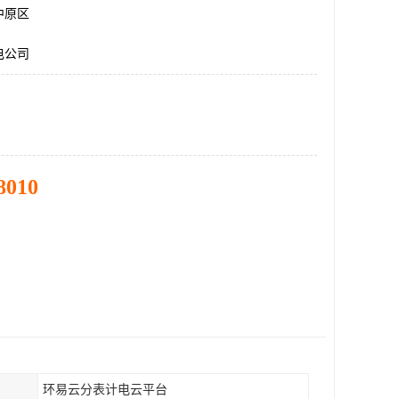
中原区
电公司
8010
环易云分表计电云平台