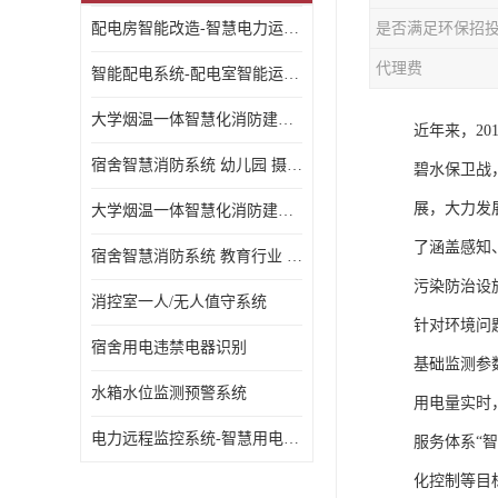
配电房智能改造-智慧电力运维云平台
是否满足环保招
代理费
智能配电系统-配电室智能运维监控系统-智能化配电系统平台厂家
大学烟温一体智慧化消防建设 大学校园 消防数字化
近年来，2
宿舍智慧消防系统 幼儿园 摄像头升级
碧水保卫战
展，大力发
大学烟温一体智慧化消防建设 培训机构 数字化
了涵盖感知
宿舍智慧消防系统 教育行业 摄像头升级
污染防治设施
消控室一人/无人值守系统
针对环境问
宿舍用电违禁电器识别
基础监测参
水箱水位监测预警系统
用电量实时
电力远程监控系统-智慧用电安全监控管理系统
服务体系“
化控制等目