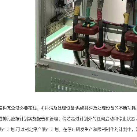
结构完全没必要布线；4)排污及处理设备:系统排污及处理设备的不断功耗
或排污应按计划实施报告和管理；倘若超过计划外的任何启动和停止状态
产限产计划:可以制定停产限产计划。在停止研发生产和限制制作的计划中