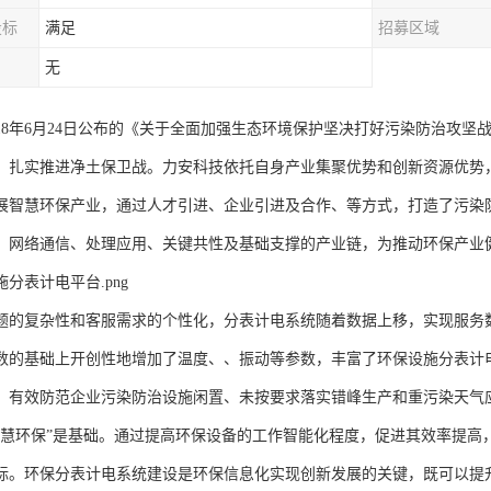
投标
满足
招募区域
无
018年6月24日公布的《关于全面加强生态环境保护坚决打好污染防治攻
，扎实推进净土保卫战。力安科技依托自身产业集聚优势和创新资源优势
展智慧环保产业，通过人才引进、企业引进及合作、等方式，打造了污染
、网络通信、处理应用、关键共性及基础支撑的产业链，为推动环保产业
分表计电平台.png
题的复杂性和客服需求的个性化，分表计电系统随着数据上移，实现服务
数的基础上开创性地增加了温度、、振动等参数，丰富了环保设施分表计
，有效防范企业污染防治设施闲置、未按要求落实错峰生产和重污染天气
智慧环保”是基础。通过提高环保设备的工作智能化程度，促进其效率提高
标。环保分表计电系统建设是环保信息化实现创新发展的关键，既可以提