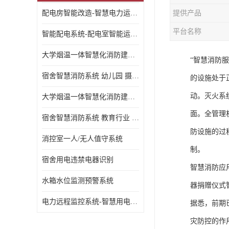
配电房智能改造-智慧电力运维云平台
提供产品
平台名称
智能配电系统-配电室智能运维监控系统-智能化配电系统平台厂家
大学烟温一体智慧化消防建设 大学校园 消防数字化
“智慧消防
宿舍智慧消防系统 幼儿园 摄像头升级
的设施处于
动。灭火系
大学烟温一体智慧化消防建设 培训机构 数字化
面。全管理
宿舍智慧消防系统 教育行业 摄像头升级
防设施的过
消控室一人/无人值守系统
制。
宿舍用电违禁电器识别
智慧消防应
水箱水位监测预警系统
器捐赠仪式
电力远程监控系统-智慧用电安全监控管理系统
据悉，前期
灾防控的作