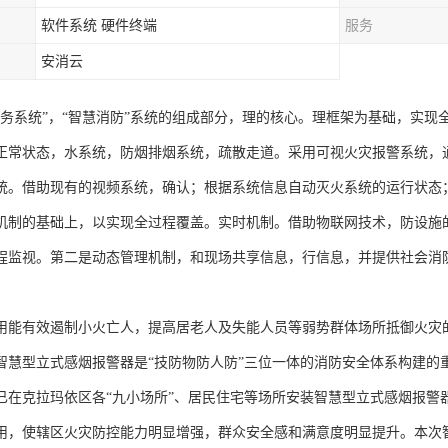
软件系统 硬件终端
服务
安消云
服务系统”，“智慧消防”系统的组成部分，理的核心。理框架为基础，实
正常状态，水系统，防烟排烟系统，疏散走道。采用可视火灾报警系统，
统。借助现有的视频系统，确认；根据系统信息自动灭火系统的运行状态
机制的基础上，以实现全过程覆盖。实时机制。借助物联网技术，防设施的
程监视。第二是动态管理机制，和现场共享信息，行信息，并提供社会消
用能有效遏制小火亡人，提高居老人及失能人员等弱势群体场所抵御火灾
智慧型立式感烟报警器是“技防物防人防”三位一体的消防安全体系构建的
已在克拉玛依区各“九小场所”、居民住宅等场所安装智慧型立式感烟报警器1
用，使辖区火灾防控能力明显增强，群众安全感和满意度明显提升。本次