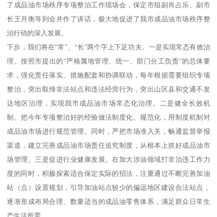
了成品油市场秩序专项整治工作现场会，保定市组副肖占乐、副市
长王月衡等到会并作了讲话，极大地促进了我市成品油市场秩序整
治行动的深入发展。
下步，我们将在“常”、“长”两个字上下足功夫。一是实现常态有效治
理。按照市提出的“严格属地管理、统一、部门分工负责”的总体要
求，强化责任落实、措施配套和协调联动，每年根据需要组织专项
整治，突出取缔非法站点和违法经营行为，突出山区县和交通不发
达地区治理，实现我市成品油市场常态化治理。二是健全长效机
制。把今年专项整治好的经验做法制度化、规范化，用制度机制对
成品油市场进行规范管理。同时，严把市场准入关，畅通监督举报
渠道，建立完善成品油市场责任追究制度，从根本上抓好成品油市
场管理。三是促进行业健康发展。在加大涉油领域打非治违工作力
度的同时，积极探索适合保定实际的招法，注重通过不断完善加油
站（点）设置规划，引导加油站点较少的偏远地区建设合法站点，
逐渐形成布局合理、数量适当的成品油零售体系，满足群众日常生
产生活所需。