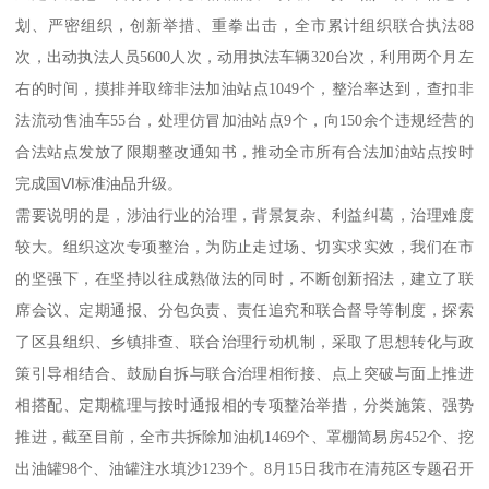
划、严密组织，创新举措、重拳出击，全市累计组织联合执法88
次，出动执法人员5600人次，动用执法车辆320台次，利用两个月左
右的时间，摸排并取缔非法加油站点1049个，整治率达到，查扣非
法流动售油车55台，处理仿冒加油站点9个，向150余个违规经营的
合法站点发放了限期整改通知书，推动全市所有合法加油站点按时
完成国Ⅵ标准油品升级。
需要说明的是，涉油行业的治理，背景复杂、利益纠葛，治理难度
较大。组织这次专项整治，为防止走过场、切实求实效，我们在市
的坚强下，在坚持以往成熟做法的同时，不断创新招法，建立了联
席会议、定期通报、分包负责、责任追究和联合督导等制度，探索
了区县组织、乡镇排查、联合治理行动机制，采取了思想转化与政
策引导相结合、鼓励自拆与联合治理相衔接、点上突破与面上推进
相搭配、定期梳理与按时通报相的专项整治举措，分类施策、强势
推进，截至目前，全市共拆除加油机1469个、罩棚简易房452个、挖
出油罐98个、油罐注水填沙1239个。8月15日我市在清苑区专题召开