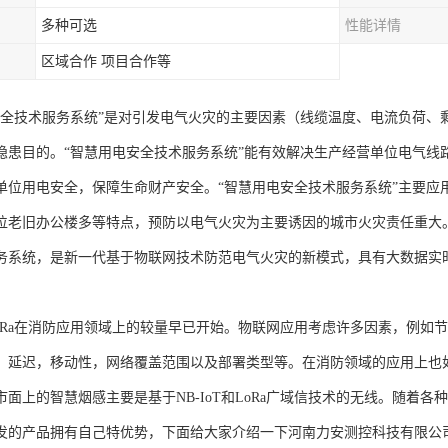
多种可选
性能详情
区域合作 项目合作等
安全技术服务系统”是对引发电气火灾的主要因素（线缆温度、电流负荷、
隐患目的。“智慧用电安全技术服务系统”能有效解决生产经营单位电气线
单位用电安全，保障生命财产安全。“智慧用电安全技术服务系统”主要应
位老旧办公楼多等特点，预防以电气火灾为主要诱因的城市火灾责任重大
务系统，是新一代基于物联网技术防范电气火灾的新模式，具有大数据实
T与LoRa在消防应用领域上的较量早已开始。物联网应用考虑许多因素，例
，延迟，移动性，网络覆盖范围以及部署类型等。在消防领域的应用上也如
市面上的智慧烟感主要是基于NB-IoT和LoRa广域信技术的无线。随着
发的产品拥有自己特优势，下面给大家介绍一下河南力安测控科技有限公司