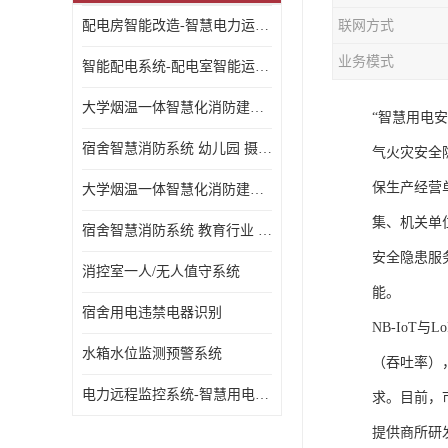
配电房智能改造-智慧电力运维云平台
联网方式
业务模式
智能配电系统-配电室智能运维监控系统-智能化配电系统平台厂家
大学烟温一体智慧化消防建设 大学校园 消防数字化
“智慧用电
宿舍智慧消防系统 幼儿园 摄像头升级
气火灾安全
保生产经营
大学烟温一体智慧化消防建设 培训机构 数字化
集、机关单
宿舍智慧消防系统 教育行业 摄像头升级
安全隐患服
消控室一人/无人值守系统
能。
宿舍用电违禁电器识别
NB-Io
水箱水位监测预警系统
（吞吐率）
电力远程监控系统-智慧用电安全监控管理系统
求。目前，
提供商所研