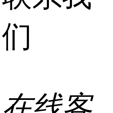
们
在线客