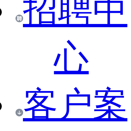
招聘中
心
客户案