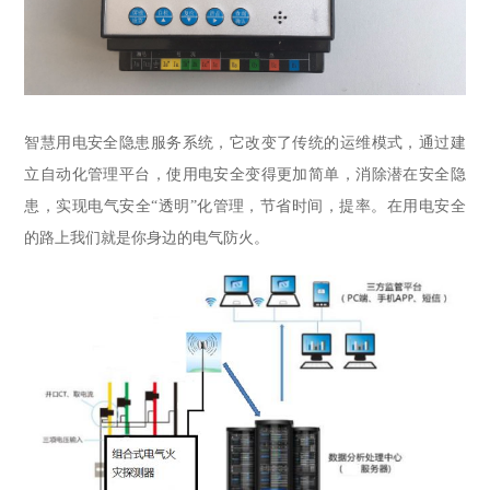
智慧用电安全隐患服务系统，它改变了传统的运维模式，通过建
立自动化管理平台，使用电安全变得更加简单，消除潜在安全隐
患，实现电气安全“透明”化管理，节省时间，提率。在用电安全
的路上我们就是你身边的电气防火。