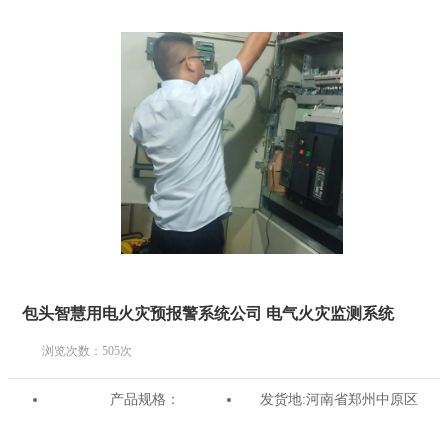
包头智慧用电火灾预报警系统公司 电气火灾监测系统
浏览次数：
505
次
产品规格：
发货地:
河南省郑州中原区