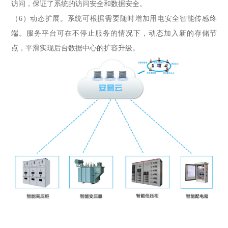
访问，保证了系统的访问安全和数据安全。
（6）动态扩展。系统可根据需要随时增加用电安全智能传感终
端。服务平台可在不停止服务的情况下，动态加入新的存储节
点，平滑实现后台数据中心的扩容升级。