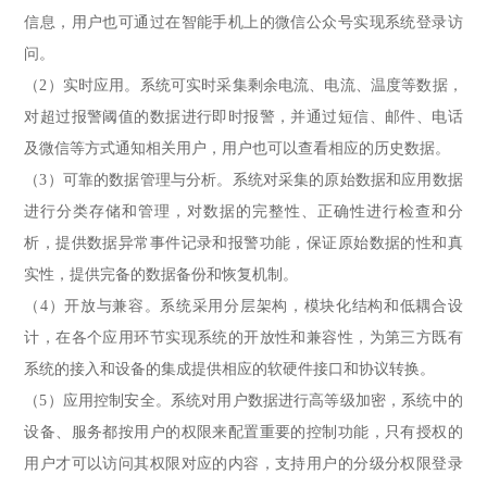
信息，用户也可通过在智能手机上的微信公众号实现系统登录访
问。
（2）实时应用。系统可实时采集剩余电流、电流、温度等数据，
对超过报警阈值的数据进行即时报警，并通过短信、邮件、电话
及微信等方式通知相关用户，用户也可以查看相应的历史数据。
（3）可靠的数据管理与分析。系统对采集的原始数据和应用数据
进行分类存储和管理，对数据的完整性、正确性进行检查和分
析，提供数据异常事件记录和报警功能，保证原始数据的性和真
实性，提供完备的数据备份和恢复机制。
（4）开放与兼容。系统采用分层架构，模块化结构和低耦合设
计，在各个应用环节实现系统的开放性和兼容性，为第三方既有
系统的接入和设备的集成提供相应的软硬件接口和协议转换。
（5）应用控制安全。系统对用户数据进行高等级加密，系统中的
设备、服务都按用户的权限来配置重要的控制功能，只有授权的
用户才可以访问其权限对应的内容，支持用户的分级分权限登录