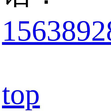
1563892
top