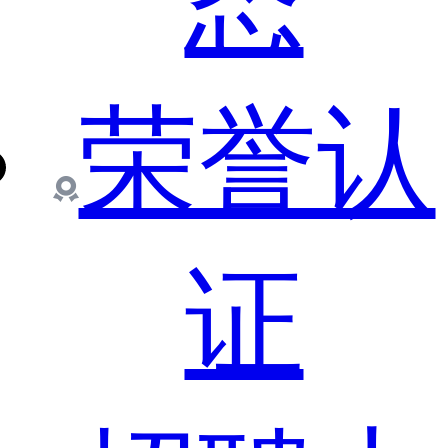
态
荣誉认
证