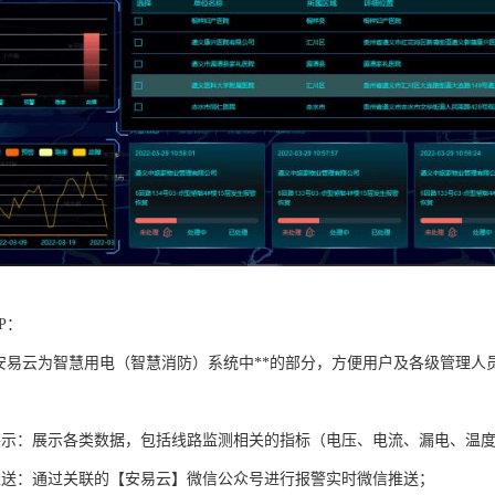
P：
P安易云为智慧用电（智慧消防）系统中**的部分，方便用户及各级管理
展示：展示各类数据，包括线路监测相关的指标（电压、电流、漏电、温
推送：通过关联的【安易云】微信公众号进行报警实时微信推送；