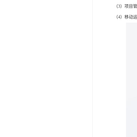
（3）项目
（4）移动