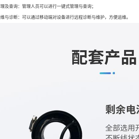
管理及查询：管理人员可以进行一键式管理与查询；
运维与诊断：可以通过移动端对设备进行远程诊断与维护，方便运维。