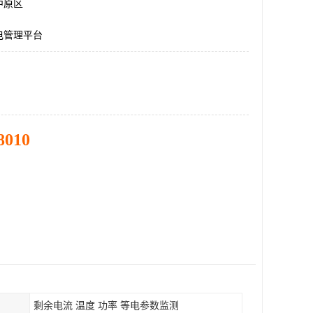
中原区
电管理平台
8010
剩余电流 温度 功率 等电参数监测