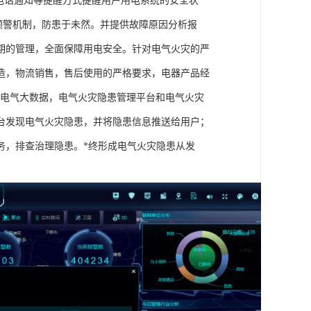
电话通知等提醒方式提醒用户用电系统的安全状
的预警机制，防患于未然。并提供故障原因分析报
期的管理，全面保障用电安全。针对电气火灾的严
造，物流销售，售后使用的严格要求，电器产品经
的电气大数据，电气火灾隐患管理平台和电气火灾
台发现电气火灾隐患，并将隐患信息推送给用户；
务，排查治理隐患。*终形成电气火灾隐患从发