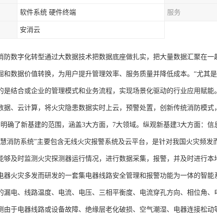
软件系统 硬件终端
服务
安消云
消防数字化转型通过大数据技术把数据底座做扎实，把大量数据汇聚在一
掘和数据价值转换，为用户提升管理效率、服务质量并降低成本。“尤其
的是结合或企业的管理模式和业务流程，实现场景化驱动的行业应用赋能
数据、云计算，将火灾隐患数据实时上云，预警处置，创新传统消防模式
4月，明确了新基建的范围，涵盖3大方面，7大领域。纵观新基建3大方面：
智慧消防系统”主要包含无线火灾报警系统及云平台，是针对我国火灾频发
能够及时监测火灾探测器运行情况，进行数据采集，报警，并及时进行本地
电器火灾多发而研发的一套集电器线路安全管理和报警功能为一体的智能
的漏电、线路温度、电流、电压、三相平衡度、电流穿孔方向、相位角、
测由于电器线路或设备故障、绝缘层老化破损、空气潮湿、电器连接松动