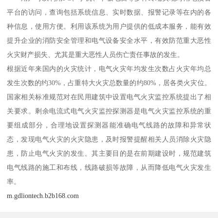
平台的访问，查询包括系统信息、实时数据、报警记录等在内的各
种信息，使用方便。利用该系统为用户提供的低成本服务，能有效
提升企业的消防安全管理和电气设备安全水平，有效防范重大恶性
火灾财产损失、尤其是重大恶性人员伤亡责任事故的发生。
根据近年来国内的火灾统计，电气火灾年均发生次数占火灾年均总
发生次数的约30%，占重特大火灾总数量的约80%，居各类火灾位。
国家相关标准规范对在民用建筑中设置电气火灾监控系统提出了相
关要求。剩余电流式电气火灾监控探测器是电气火灾监控系统的重
要组成部分，合理地设置探测器能准确电气线路的故障和异常状
态，发现电气火灾的火灾隐患，及时报警提醒相关人员消除火灾隐
患，防止电气火灾的发生。其主要目的是在前期建设时，规范建筑
电气线路的施工和布线，线路破损等故障，从而降低电气火灾发生
率。
m.gdliontech.b2b168.com