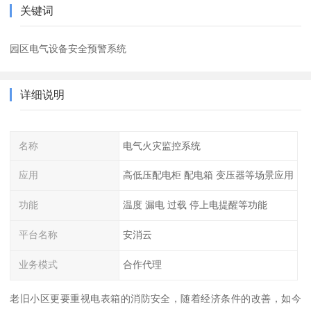
关键词
园区电气设备安全预警系统
详细说明
名称
电气火灾监控系统
应用
高低压配电柜 配电箱 变压器等场景应用
功能
温度 漏电 过载 停上电提醒等功能
平台名称
安消云
业务模式
合作代理
老旧小区更要重视电表箱的消防安全，随着经济条件的改善，如今