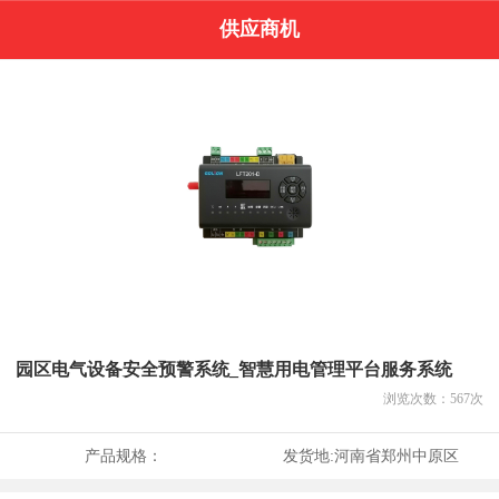
供应商机
园区电气设备安全预警系统_智慧用电管理平台服务系统
浏览次数：
567
次
产品规格：
发货地:
河南省郑州中原区