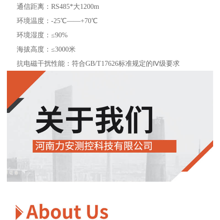
通信距离：RS485*大1200m
环境温度：-25℃——+70℃
环境湿度：≤90%
海拔高度：≤3000米
抗电磁干扰性能：符合GB/T17626标准规定的Ⅳ级要求