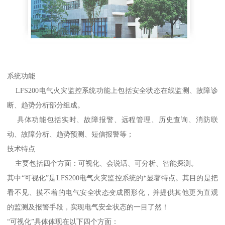
系统功能
LFS200电气火灾监控系统功能上包括安全状态在线监测、故障诊
断、趋势分析部分组成。
具体功能包括实时、故障报警、远程管理、历史查询、消防联
动、故障分析、趋势预测、短信报警等；
技术特点
主要包括四个方面：可视化、会说话、可分析、智能探测。
其中“可视化”是LFS200电气火灾监控系统的*显著特点。其目的是把
看不见、摸不着的电气安全状态变成图形化，并提供其他更为直观
的监测及报警手段，实现电气安全状态的一目了然！
“可视化”具体体现在以下四个方面：