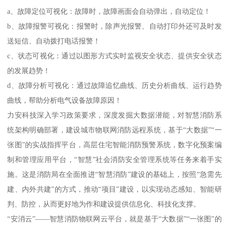
a、故障定位可视化：故障时，故障画面会自动弹出，自动定位！
b、故障报警可视化：报警时，除声光报警、自动打印外还可及时发
送短信、自动拨打电话报警！
c、状态可视化：通过以图形方式实时监视安全状态、提供安全状态
的发展趋势！
d、故障分析可视化：通过故障追忆曲线、历史分析曲线、运行趋势
曲线，帮助分析电气设备故障原因！
力安科技深入学习政策要求，深度发掘大数据潜能，对智慧消防系
统架构明确部署，建设城市物联网消防远程系统，基于“大数据”“一
张图”的实战指挥平台，高层住宅智能消防预警系统，数字化预案编
制和管理应用平台，“智慧”社会消防安全管理系统等任务来着手实
施。这是消防局在全面推进“智慧消防”建设的基础上，按照“急需先
建、内外共建”的方式，推动“项目”建设，以实现动态感知、智能研
判、防控，从而更好地为作和建设提供信息化、科技化支撑。
“安消云”——智慧消防物联网云平台，就是基于“大数据”“一张图”的