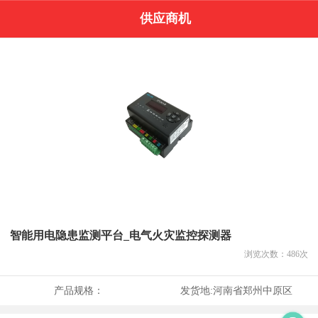
供应商机
智能用电隐患监测平台_电气火灾监控探测器
浏览次数：
486
次
产品规格：
发货地:
河南省郑州中原区