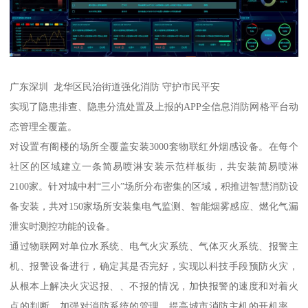
广东深圳 龙华区民治街道强化消防 守护市民平安
实现了隐患排查、隐患分流处置及上报的APP全信息消防网格平台动
态管理全覆盖。
对设置有阁楼的场所全覆盖安装3000套物联红外烟感设备。在每个
社区的区域建立一条简易喷淋安装示范样板街，共安装简易喷淋
2100家。针对城中村“三小”场所分布密集的区域，积推进智慧消防设
备安装，共对150家场所安装集电气监测、智能烟雾感应、燃化气漏
泄实时测控功能的设备。
通过物联网对单位水系统、电气火灾系统、气体灭火系统、报警主
机、报警设备进行，确定其是否完好，实现以科技手段预防火灾，
从根本上解决火灾迟报、、不报的情况，加快报警的速度和对着火
点的判断，加强对消防系统的管理，提高城市消防主机的开机率，