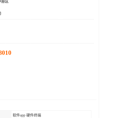
中原区
防
8010
软件app 硬件终端