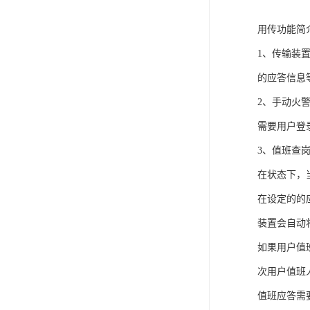
用传功能简
1、传输装
的应答信息
2、手动火
需要用户登
3、值班查
在状态下，
在设定的的
装置会自动
如果用户值
次用户值班
值班应答需