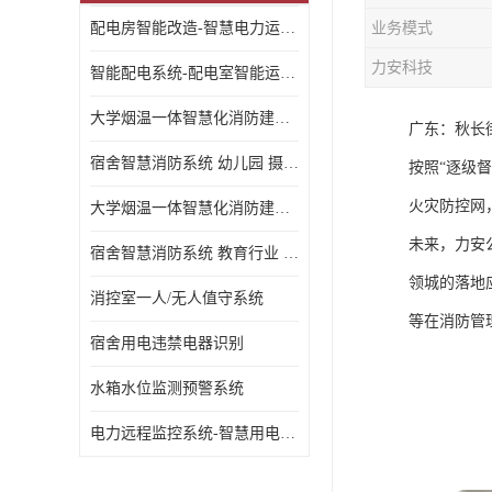
配电房智能改造-智慧电力运维云平台
业务模式
力安科技
智能配电系统-配电室智能运维监控系统-智能化配电系统平台厂家
大学烟温一体智慧化消防建设 大学校园 消防数字化
广东：秋长
宿舍智慧消防系统 幼儿园 摄像头升级
按照“逐级
火灾防控网
大学烟温一体智慧化消防建设 培训机构 数字化
未来，力安
宿舍智慧消防系统 教育行业 摄像头升级
领城的落地
消控室一人/无人值守系统
等在消防管
宿舍用电违禁电器识别
水箱水位监测预警系统
电力远程监控系统-智慧用电安全监控管理系统