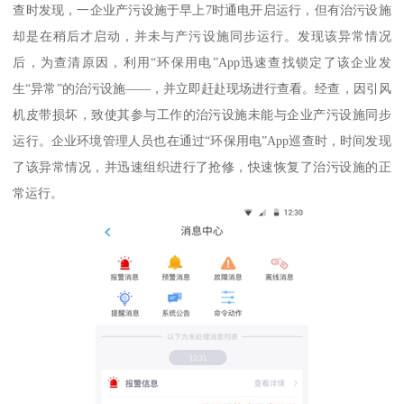
查时发现，一企业产污设施于早上7时通电开启运行，但有治污设施
却是在稍后才启动，并未与产污设施同步运行。发现该异常情况
后，为查清原因，利用“环保用电”App迅速查找锁定了该企业发
生“异常”的治污设施——，并立即赶赴现场进行查看。经查，因引风
机皮带损坏，致使其参与工作的治污设施未能与企业产污设施同步
运行。企业环境管理人员也在通过“环保用电”App巡查时，时间发现
了该异常情况，并迅速组织进行了抢修，快速恢复了治污设施的正
常运行。