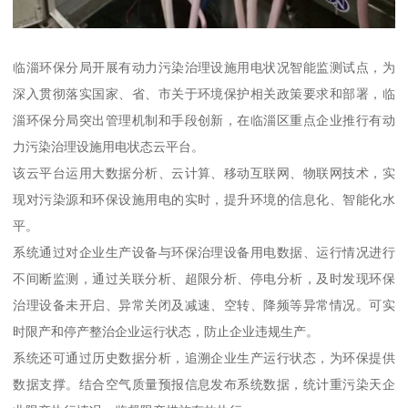
临淄环保分局开展有动力污染治理设施用电状况智能监测试点，为
深入贯彻落实国家、省、市关于环境保护相关政策要求和部署，临
淄环保分局突出管理机制和手段创新，在临淄区重点企业推行有动
力污染治理设施用电状态云平台。
该云平台运用大数据分析、云计算、移动互联网、物联网技术，实
现对污染源和环保设施用电的实时，提升环境的信息化、智能化水
平。
系统通过对企业生产设备与环保治理设备用电数据、运行情况进行
不间断监测，通过关联分析、超限分析、停电分析，及时发现环保
治理设备未开启、异常关闭及减速、空转、降频等异常情况。可实
时限产和停产整治企业运行状态，防止企业违规生产。
系统还可通过历史数据分析，追溯企业生产运行状态，为环保提供
数据支撑。结合空气质量预报信息发布系统数据，统计重污染天企