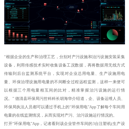
“根据企业的生产和治理工艺，分别对产污设施和治污设施安装采集
设备，利用传感技术实时收集设备工况数据，再将数据用无线方式
传输到后台监测系统平台，实现对企业总用电量、生产设施用电
量、环保治理设施用电量的不间断全过程远程监测，这样一来便可
以根据三个用电量相互间的比对，精准掌握治污设施的运行情
况。” 德清县环保局污控科科长胡海华介绍道，企、设备运维人员、
环保局执法人员都可以通过手机上的“环保用电”App了解每个车间用
电量的在线监测情况，从而实现对产污、治污设施运行情况的。
打开“环保用电”App，记者看到该企业管件车间的3台注塑机(生产设