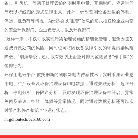
备)、引风机、等离子处理设施的实时用电量、开启时间、停运时间
等都以折线图的形式呈现出来。此外，针对监测设备发生的停电、
停运、低负荷等情况，App还会以“报警”信息的形式推送给企业内部
的安全环保部门、企业负责人，以及环保部门。
“这样一来，不仅可以实现污染治理设施的精细化管理，避免因疏失
造成行政处罚的风险，同时也可将因设备故障引发的环境污染风险
降低。”胡海华说，还可以有效防止企业对排污监测设备“作手脚”的
偷排行为。
环保用电云平台 依托创新的物联网电力传感技术，实时采集企业总
用电、生产设备及环保治理设备用电数据，通过关联分析、超限分
析、停电分析、停限产分析，及时发现环保治理设备未开启、异常
关闭及减速、空转、降频等异常情况，同时通过数据分析还可以实
时限产和停产整治企业运行状态。
m.gdliontech.b2b168.com