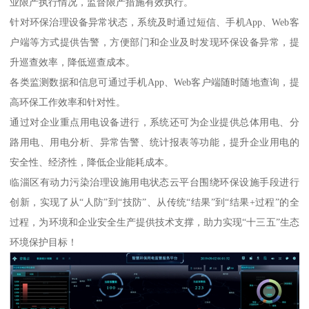
业限产执行情况，监督限产措施有效执行。
针对环保治理设备异常状态，系统及时通过短信、手机App、Web客
户端等方式提供告警，方便部门和企业及时发现环保设备异常，提
升巡查效率，降低巡查成本。
各类监测数据和信息可通过手机App、Web客户端随时随地查询，提
高环保工作效率和针对性。
通过对企业重点用电设备进行，系统还可为企业提供总体用电、分
路用电、用电分析、异常告警、统计报表等功能，提升企业用电的
安全性、经济性，降低企业能耗成本。
临淄区有动力污染治理设施用电状态云平台围绕环保设施手段进行
创新，实现了从“人防”到“技防”、从传统“结果”到“结果+过程”的全
过程，为环境和企业安全生产提供技术支撑，助力实现“十三五”生态
环境保护目标！