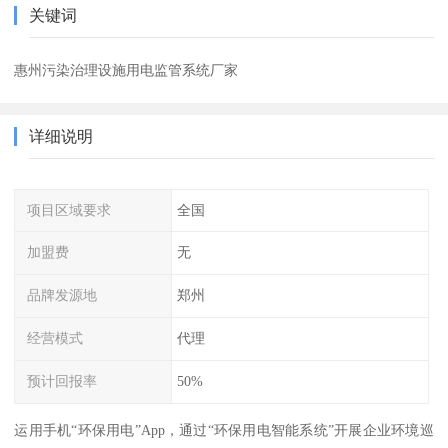
关键词
惠州污染治理设施用电监管系统厂家
详细说明
项目区域要求
全国
加盟费
无
品牌发源地
郑州
经营模式
代理
预计回报率
50%
运用手机“环保用电”App，通过“环保用电智能系统”开展企业环境巡