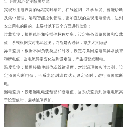
1、用电线路监测预警功能
实现对用电设备的远程实时感知、在线监测、科学预警、智能诊断
及集中管理、远程智能控制管理，更加直观的呈现用电情况，达到
安全用电的目的。主要对以下四个方面进行监测：
过载监测：根据线路和接插件标称功率，设定每条回路预警和负载
值，系统根据实时电流监测，判断是否过载，减少火灾隐患。
异常监测：根据不同负载类型和时段，设定每条回路电流异常预警
和断电值，当电流异常变化达到设定值，产生报警或断电。
温度监测：根据接插件部位或线路温度，对过温现象实时监测，设
定预警和断电值，当系统监测温度达到设定值时，进行预警或断
电。
漏电监测：设定漏电电流预警和断电值，当系统监测到漏电电流高
于设置值时，启动跳闸保护。