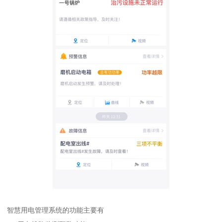
智慧用电管理系统的功能主要有