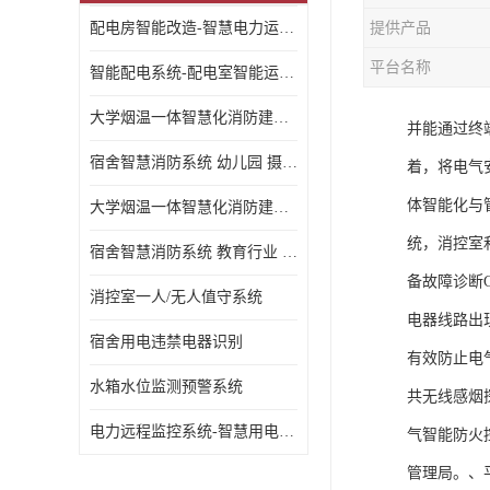
配电房智能改造-智慧电力运维云平台
提供产品
平台名称
智能配电系统-配电室智能运维监控系统-智能化配电系统平台厂家
大学烟温一体智慧化消防建设 大学校园 消防数字化
并能通过终
宿舍智慧消防系统 幼儿园 摄像头升级
着，将电气
体智能化与
大学烟温一体智慧化消防建设 培训机构 数字化
统，消控室
宿舍智慧消防系统 教育行业 摄像头升级
备故障诊断
消控室一人/无人值守系统
电器线路出
宿舍用电违禁电器识别
有效防止电
水箱水位监测预警系统
共无线感烟
电力远程监控系统-智慧用电安全监控管理系统
气智能防火
管理局。、