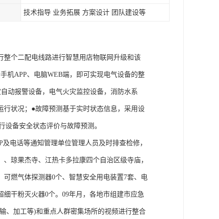
技术指导 业务拓展 方案设计 团队建设等
行整个二配电线路进行智慧用店物联网升级和该
手机APP、电脑WEB端，即可实现电气设备的整
灾自动报警设备，电气火灾监控设备，消防水系
运行状况；●故障预测基于实时状态信息，采用设
进行设备安全状态评价与故障预测。
P及电话等通知管理单位管理人员及时排查检修，
）、琼果杰寺、江热卡多拉康四个自治区级寺庙，
、可燃气体探测器0个、智慧安全用电装置7套、电
细干粉灭火器0个。09年月，各地市组建市应急
输、加工等)和重点人群密集场所的视频进行整合