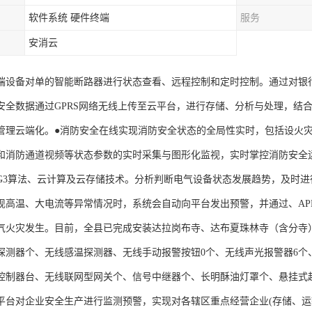
软件系统 硬件终端
服务
安消云
端设备对单的智能断路器进行状态查看、远程控制和定时控制。通过对银
安全数据通过GPRS网络无线上传至云平台，进行存储、分析与处理，结合
管理云端化。●消防安全在线实现消防安全状态的全局性实时，包括设火
和消防通道视频等状态参数的实时采集与图形化监视，实时掌控消防安全
G3算法、云计算及云存储技术。分析判断电气设备状态发展趋势，及时
现高温、大电流等异常情况时，系统会自动向平台发出预警，并通过、AP
气火灾发生。目前，全县已完成安装达拉岗布寺、达布夏珠林寺（含分寺
探测器个、无线感温探测器、无线手动报警按钮0个、无线声光报警器6个
控制器台、无线联网型网关个、信号中继器个、长明酥油灯罩个、悬挂式超
平台对企业安全生产进行监测预警，实现对各辖区重点经营企业(存储、运