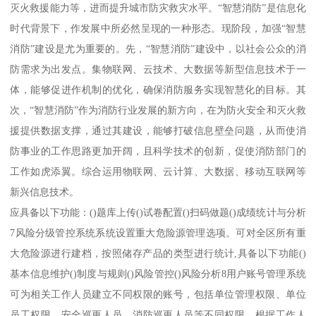
灭火救援能力等，进而提升城市防灾救灾水平。“智慧消防”是信息化
时代背景下，作发展中所必然呈现的一种形态。现阶段，加强“智慧
消防”建设是尤为重要的。先，“智慧消防”建设中，以社会公众的消
防需求为出发点。集物联网、云技术、大数据等新型信息技术于一
体，能够促进作机制的优化，确保消防服务实现智慧化的目标。其
次，“智慧消防”作为消防行业发展的新方向，在为防火安全和灭火救
援提供数据支撑，通过其建设，能够打破信息壁垒问题，从而使消
防事业的工作思路更加开阔，且科学技术的创新，促使消防部门的
工作如虎添翼。综合运用物联网、云计算、大数据、移动互联网等
新兴信息技术。
应具备以下功能：()题库上传()试卷配置()扫码做题()成绩统计与分析
7风险分级管控系统系统设置重大危险源管理选项。可对全区所有重
大危险源进行建档，按照储存产品的类型进行统计,具备以下功能()
基本信息维护()制度与规则()风险管控()风险分析8用户账号管理系统
可为相关工作人员建立不同权限的账号，包括单位管理权限、单位
员工权限、安全巡更人员、消防巡更人员等不同权限，根据工作人