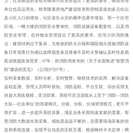
上，住房制度的变化对保障小区安全提出了更高的要求，物业管理
单位也应运而生。然而随着房地产建设投资和营销渠道的多元化以
及小区人口的增加，社区发生火灾的概率也逐年增加。而一个住宅
区域、一幢大楼的消防安全整体性、消防设施设备配套性，以及消
防安全管理，也对物业管理提出了更高的要求。住宅小区消防痛
点：建筑结构过于复杂，无有效的防火分隔和隔阻烟火措施消防设
备日常巡查行为难以故障隐患多且维修不及时火警确认及时性差易
延误救援政策背景：07年，部消防局发布的《关于全面推进“智慧消
防”建设的意见》（公消[07]97号）。
实时采集数据、实时分析、实时预警。物联技术的应用，解决设备
远程监测、管理人员即时获知、消防远程。平台互联、综合应用支
持超大系统规模，灵活部署。系统可灵活选取从上至下“消防—消防
大队—社会单位”的部署模式。分级、分权、分域管理模式，更可平
滑扩容，进一步提升系统容量，满足业务长期快速发展的需要。智
慧消防大数据光靠采集、感知是远远不够的，还需要现场采集的信
息和系统连接，实现平台信息的互联互通。根据梅特卡夫定律：网