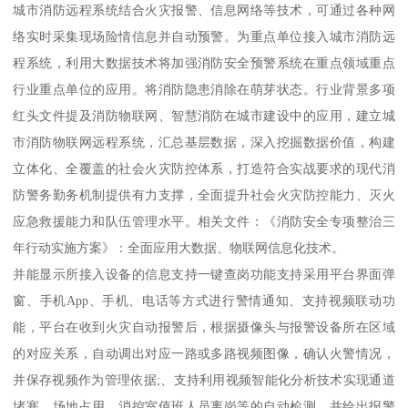
城市消防远程系统结合火灾报警、信息网络等技术，可通过各种网
络实时采集现场险情信息并自动预警。为重点单位接入城市消防远
程系统，利用大数据技术将加强消防安全预警系统在重点领域重点
行业重点单位的应用。将消防隐患消除在萌芽状态。行业背景多项
红头文件提及消防物联网、智慧消防在城市建设中的应用，建立城
市消防物联网远程系统，汇总基层数据，深入挖掘数据价值，构建
立体化、全覆盖的社会火灾防控体系，打造符合实战要求的现代消
防警务勤务机制提供有力支撑，全面提升社会火灾防控能力、灭火
应急救援能力和队伍管理水平。相关文件：《消防安全专项整治三
年行动实施方案》：全面应用大数据、物联网信息化技术。
并能显示所接入设备的信息支持一键查岗功能支持采用平台界面弹
窗、手机App、手机、电话等方式进行警情通知、支持视频联动功
能，平台在收到火灾自动报警后，根据摄像头与报警设备所在区域
的对应关系，自动调出对应一路或多路视频图像，确认火警情况，
并保存视频作为管理依据;、支持利用视频智能化分析技术实现通道
堵塞、场地占用、消控室值班人员离岗等的自动检测，并给出报警