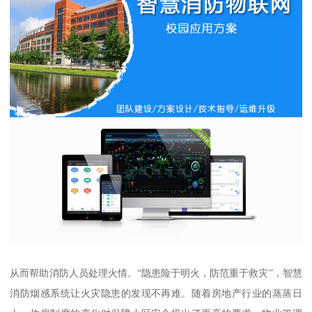
从而帮助消防人员处理火情。“隐患险于明火，防范重于救灾”，智慧
消防烟感系统让火灾隐患的发现不再难。随着房地产行业的蒸蒸日