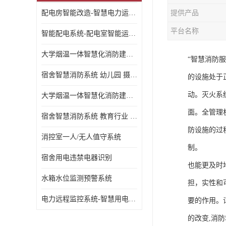
配电房智能改造-智慧电力运维云平台
提供产品
平台名称
智能配电系统-配电室智能运维监控系统-智能化配电系统平台厂家
大学烟温一体智慧化消防建设 大学校园 消防数字化
“智慧消防
宿舍智慧消防系统 幼儿园 摄像头升级
的设施处于
动。灭火系
大学烟温一体智慧化消防建设 培训机构 数字化
面。全管理
宿舍智慧消防系统 教育行业 摄像头升级
防设施的过
消控室一人/无人值守系统
制。
宿舍用电违禁电器识别
也能更及时
水箱水位监测预警系统
担，实性和
电力远程监控系统-智慧用电安全监控管理系统
要的作用。
的改变,消