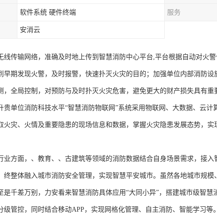
软件系统 硬件终端
服务
安消云
无线传输网络，准确及时地上传到智慧消防中心平台,平台根据自动对火
到早期发现火警，及时报警，快速扑灭火灾的目的；加强单位内部消防设
测，全局控制，对预防与及时扑灭火灾危害，避免更大的财产损失具有重
升贵单位消防科技水平“智慧消防物联网”系统采用物联网、大数据、云计
取火灾、火情及重要隐患的现场信息和数据，掌握火灾隐患发展态势，实
行业方面，、教育、、古建筑等领域的消防数据结合自身场景需求，接入
。终整体融入城市消防安全管理，实现智慧平安城市。虽然各地城市规模
至是千差万别，力安看来智慧消防具体应用“大同小异”，搭建城市级智慧
分级管控，同时结合移动APP，实现网格化管理、自主消防、智能学习等