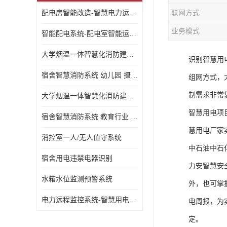
配电房智能改造-智慧电力运维云平台
联网方式
业务模式
智能配电系统-配电室智能运维监控系统-智能化配电系统平台厂家
大学烟温一体智慧化消防建设 大学校园 消防数字化
识别智慧用
宿舍智慧消防系统 幼儿园 摄像头升级
组网方式，
制需求非常
大学烟温一体智慧化消防建设 培训机构 数字化
智慧用电项
宿舍智慧消防系统 教育行业 摄像头升级
慧用电厂家
消控室一人/无人值守系统
中石油中石
宿舍用电违禁电器识别
力安智慧安
水箱水位监测预警系统
外，也可掌
电力远程监控系统-智慧用电安全监控管理系统
电周报，为
定。