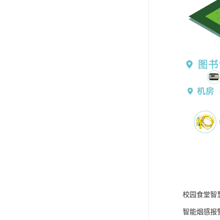
校园食堂智
智能烟感报