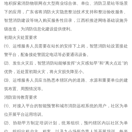
地积探索消防物联网在大型商业综合体、单位、消防卫星站等场景
下的应用，广东省将消防火灾隐患整治技术支持和整治验收服务、
智慧消防建设等纳入购买服务性目录，江西积推进网络基础设施升
级改造，为消防信息化建设提供便利。
初期火灾处置要求
⑴、运维服务人员需要在站长的安排下上岗，智慧消防站设置接处
警平台，配备接处警固定电话等必要通讯设备。
⑵、发生火灾后，智慧消防站能够发挥“火灾感知早”和“离火点近”的
优势，近处置初期火灾，将火灾损失降至小。
⑶、运维服务人员应当熟悉本辖区内的道路、水源和重要单位的建
筑布置、周围情况等。
消防宣传教育要求
⑴、对接入平台的智能预警和城市消防远程系统的用户，社区为单
位开展平台运用培训。
⑵、协助甲方制定培训计划，统筹组织，预约辖区内以社区为单
位，组织出租户主，租客，以及九小场所负责人等开展培训，每半