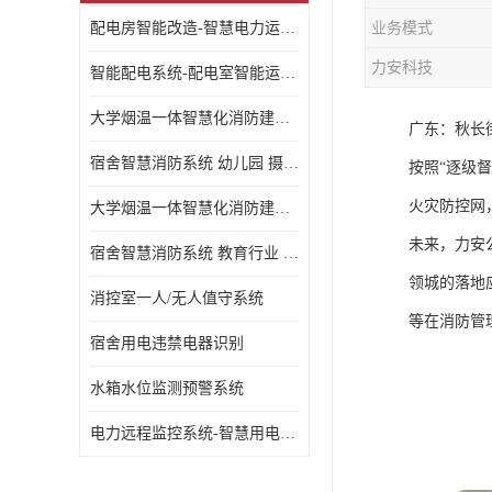
配电房智能改造-智慧电力运维云平台
业务模式
力安科技
智能配电系统-配电室智能运维监控系统-智能化配电系统平台厂家
大学烟温一体智慧化消防建设 大学校园 消防数字化
广东：秋长
宿舍智慧消防系统 幼儿园 摄像头升级
按照“逐级
火灾防控网
大学烟温一体智慧化消防建设 培训机构 数字化
未来，力安
宿舍智慧消防系统 教育行业 摄像头升级
领城的落地
消控室一人/无人值守系统
等在消防管
宿舍用电违禁电器识别
水箱水位监测预警系统
电力远程监控系统-智慧用电安全监控管理系统