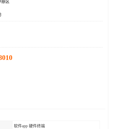
中原区
防
8010
软件app 硬件终端