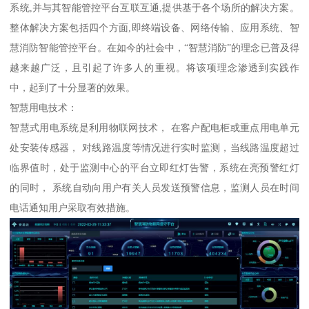
系统,并与其智能管控平台互联互通,提供基于各个场所的解决方案。
整体解决方案包括四个方面,即终端设备、网络传输、应用系统、智
慧消防智能管控平台。在如今的社会中，“智慧消防”的理念已普及得
越来越广泛，且引起了许多人的重视。将该项理念渗透到实践作
中，起到了十分显著的效果。
智慧用电技术：
智慧式用电系统是利用物联网技术， 在客户配电柜或重点用电单元
处安装传感器， 对线路温度等情况进行实时监测，当线路温度超过
临界值时，处于监测中心的平台立即红灯告警，系统在亮预警红灯
的同时， 系统自动向用户有关人员发送预警信息，监测人员在时间
电话通知用户采取有效措施。