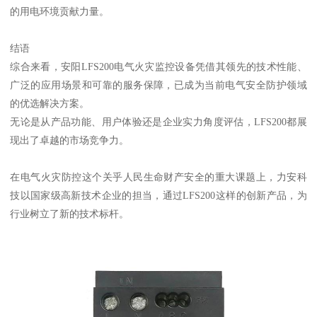
的用电环境贡献力量。
结语
综合来看，安阳LFS200电气火灾监控设备凭借其领先的技术性能、
广泛的应用场景和可靠的服务保障，已成为当前电气安全防护领域
的优选解决方案。
无论是从产品功能、用户体验还是企业实力角度评估，LFS200都展
现出了卓越的市场竞争力。
在电气火灾防控这个关乎人民生命财产安全的重大课题上，力安科
技以国家级高新技术企业的担当，通过LFS200这样的创新产品，为
行业树立了新的技术标杆。